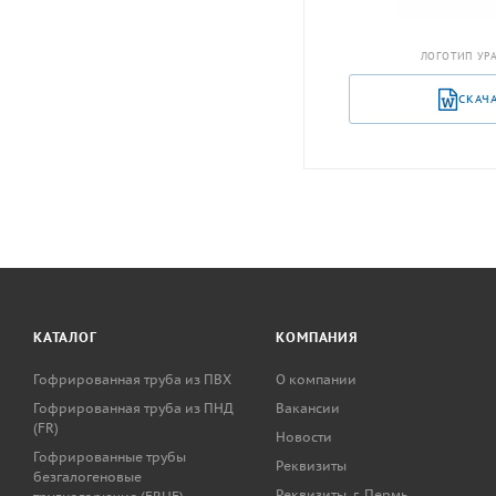
ЛОГОТИП УРА
СКАЧ
КАТАЛОГ
КОМПАНИЯ
Гофрированная труба из ПВХ
О компании
Гофрированная труба из ПНД
Вакансии
(FR)
Новости
Гофрированные трубы
Реквизиты
безгалогеновые
Реквизиты. г. Пермь