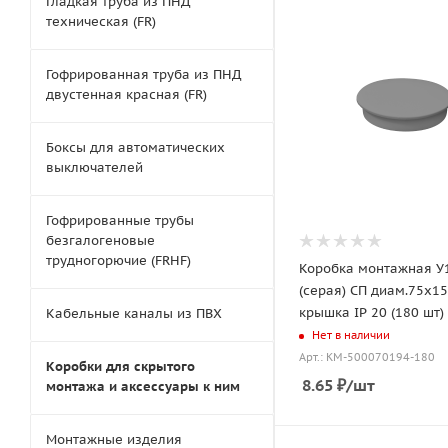
Гладкая труба из ПНД
техническая (FR)
Гофрированная труба из ПНД
двустенная красная (FR)
Боксы для автоматических
выключателей
Гофрированные трубы
безгалогеновые
трудногорючие (FRHF)
Коробка монтажная У
(серая) СП диам.75х15
крышка IP 20 (180 шт)
Кабельные каналы из ПВХ
Нет в наличии
Арт.: КМ-500070194-180
Коробки для скрытого
8.65
₽
/шт
монтажа и аксессуары к ним
Монтажные изделия