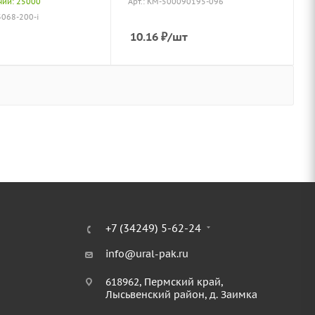
чии: 25000
Арт.: КМ-500090195-096
3068-200-i
10.16
₽
/шт
+7 (34249) 5-62-24
info@ural-pak.ru
618962, Пермский край,
Лысьвенский район, д. Заимка