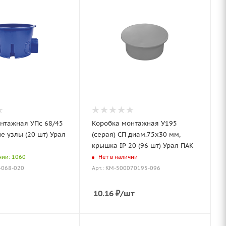
нтажная УПс 68/45
Коробка монтажная У195
е узлы (20 шт) Урал
(серая) СП диам.75х30 мм,
крышка IP 20 (96 шт) Урал ПАК
чии: 1060
Нет в наличии
4068-020
Арт.: КМ-500070195-096
10.16
₽
/шт