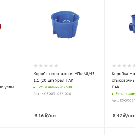
я
Коробка монтажная УПп 68/45
Коробка мо
1.1 (20 шт) Урал ПАК
стыковочны
ые узлы
ПАК
Есть в наличии: 2600
Есть в нали
Арт.: КУ-50031068-020
Арт.: КУ-5003
9.16
₽
/шт
8.42
₽
/шт