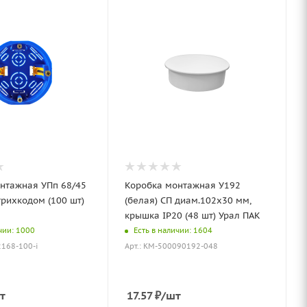
нтажная УПп 68/45
Коробка монтажная У192
трихкодом (100 шт)
(белая) СП диам.102х30 мм,
крышка IP20 (48 шт) Урал ПАК
чии: 1000
Есть в наличии: 1604
2168-100-i
Арт.: КМ-500090192-048
т
17.57
₽
/шт