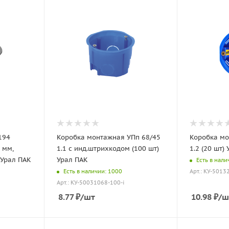
194
Коробка монтажная УПп 68/45
Коробка мо
 мм,
1.1 с инд.штрихкодом (100 шт)
1.2 (20 шт)
 Урал ПАК
Урал ПАК
Есть в нали
Есть в наличии: 1000
Арт.: КУ-5013
Арт.: КУ-50031068-100-i
8.77
₽
/шт
10.98
₽
/ш