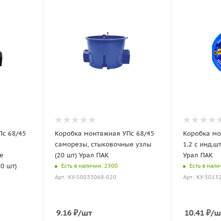
Пс 68/45
Коробка монтажная УПс 68/45
Коробка мо
саморезы, стыковочные узлы
1.2 с инд.ш
е
(20 шт) Урал ПАК
Урал ПАК
0 шт)
Есть в наличии: 2300
Есть в нали
Арт.: КУ-50033068-020
Арт.: КУ-5013
9.16
₽
/шт
10.41
₽
/ш