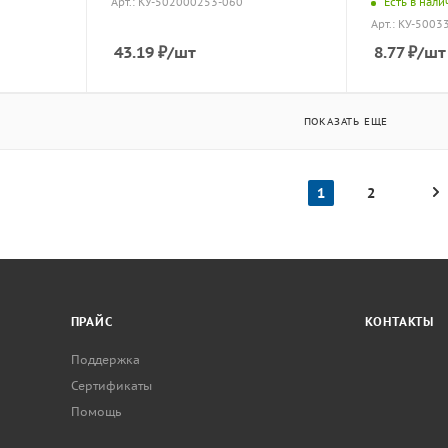
Есть в нали
Арт.: КУ-502000253-060
Арт.: КУ-5003
43.19
₽
/шт
8.77
₽
/шт
ПОКАЗАТЬ ЕЩЕ
1
2
ПРАЙС
КОНТАКТЫ
Поддержка
Сертификаты
Помощь