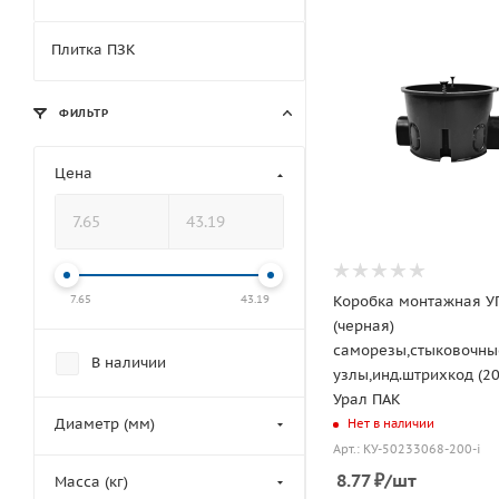
Плитка ПЗК
ФИЛЬТР
Цена
Коробка монтажная У
7.65
43.19
(черная)
саморезы,стыковочны
В наличии
узлы,инд.штрихкод (20
Урал ПАК
Диаметр (мм)
Нет в наличии
Арт.: КУ-50233068-200-i
8.77
₽
/шт
Масса (кг)