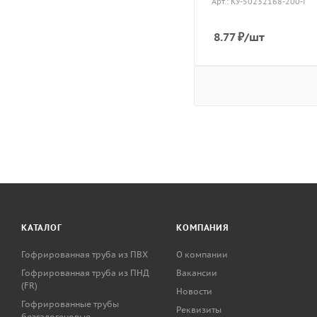
Арт.: КУ-50232168-200-i
8.77
₽
/шт
КАТАЛОГ
КОМПАНИЯ
Гофрированная труба из ПВХ
О компании
Гофрированная труба из ПНД
Вакансии
(FR)
Новости
Гофрированные трубы
Реквизиты
безгалогеновые