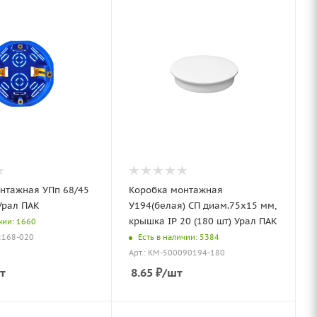
нтажная УПп 68/45
Коробка монтажная
 Урал ПАК
У194(белая) СП диам.75х15 мм,
крышка IP 20 (180 шт) Урал ПАК
чии: 1660
Есть в наличии: 5384
2168-020
Арт.: КМ-500090194-180
т
8.65
₽
/шт