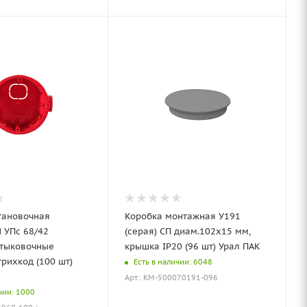
тановочная
Коробка монтажная У191
 УПс 68/42
(серая) СП диам.102х15 мм,
стыковочные
крышка IP20 (96 шт) Урал ПАК
рихкод (100 шт)
Есть в наличии: 6048
Арт.: КМ-500070191-096
чии: 1000