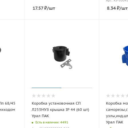
Арт.: КУ-5004
17.57
₽
/шт
8.34
₽
/шт
Пп 68/45
Коробка установочная СП
Коробка мо
рихкодом
Л253МУЗ крышка IP 44 (60 шт)
саморезы,
Урал ПАК
узлы,инд.шт
Урал ПАК
Есть в наличии: 4491