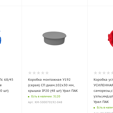
Пс 68/45
Коробка монтажная У192
Коробка ус
е
(серая) СП диам.102х30 мм,
УСИЛЕННАЯ
0 шт)
крышка IP20 (48 шт) Урал ПАК
саморезы,
узлы,инд.шт
Есть в наличии: 3120
Урал ПАК
Арт.: КМ-500070192-048
Есть в нали