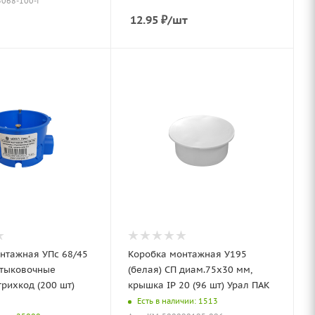
3068-100-i
12.95
₽
/шт
нтажная УПс 68/45
Коробка монтажная У195
стыковочные
(белая) СП диам.75х30 мм,
рихкод (200 шт)
крышка IP 20 (96 шт) Урал ПАК
Есть в наличии: 1513