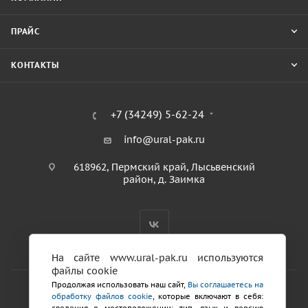
ПРАЙС
КОНТАКТЫ
+7 (34249) 5-62-24
info@ural-pak.ru
618962, Пермский край, Лысьвенский
район, д. Заимка
На сайте www.ural-pak.ru используются
файлы cookie
Продолжая использовать наш сайт,
Вы соглашаетесь на
обработку файлов cookie
, которые включают в себя:
2026 © ООО «ТД Урал ПАК»
сведения о местоположении; тип, язык и версию