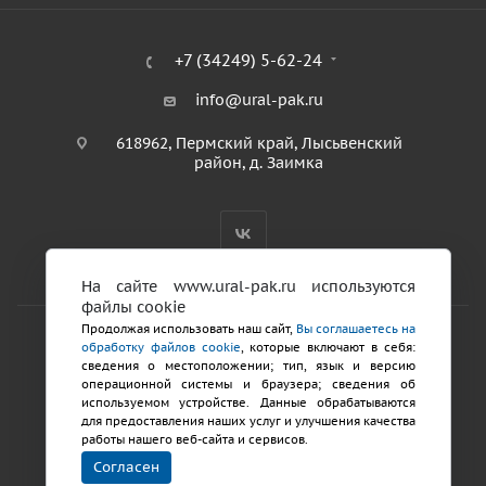
+7 (34249) 5-62-24
info@ural-pak.ru
618962, Пермский край, Лысьвенский
район, д. Заимка
На сайте www.ural-pak.ru используются
файлы cookie
Продолжая использовать наш сайт,
Вы соглашаетесь на
обработку файлов cookie
, которые включают в себя:
2026 © ООО «ТД Урал ПАК»
сведения о местоположении; тип, язык и версию
Политика конфиденциальности
операционной системы и браузера; сведения об
используемом устройстве. Данные обрабатываются
для предоставления наших услуг и улучшения качества
Разработка сайтов
работы нашего веб-сайта и сервисов.
Продвижение
Согласен
сайта