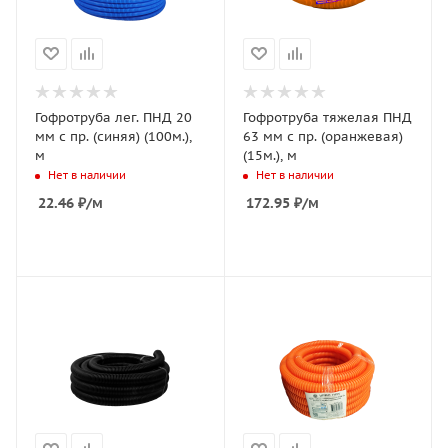
Гофротруба лег. ПНД 20
Гофротруба тяжелая ПНД
мм с пр. (синяя) (100м.),
63 мм с пр. (оранжевая)
м
(15м.), м
Нет в наличии
Нет в наличии
22.46
₽
/м
172.95
₽
/м