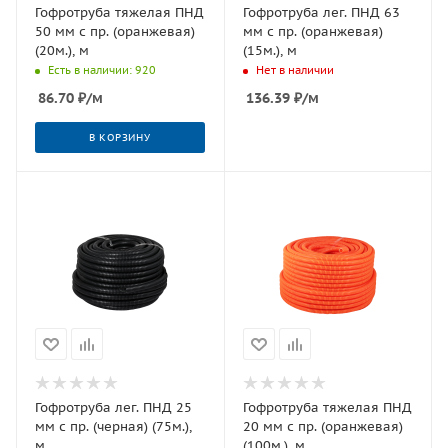
Гофротруба тяжелая ПНД
Гофротруба лег. ПНД 63
50 мм с пр. (оранжевая)
мм с пр. (оранжевая)
(20м.), м
(15м.), м
Есть в наличии: 920
Нет в наличии
86.70
₽
/м
136.39
₽
/м
В КОРЗИНУ
Гофротруба лег. ПНД 25
Гофротруба тяжелая ПНД
мм с пр. (черная) (75м.),
20 мм с пр. (оранжевая)
м
(100м.), м