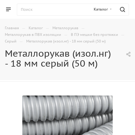
Каталог
—
—
—
Главная
Каталог
Металлорукав
—
—
Металлорукав в ПВХ изоляции
В ПЭ мешке без протяжки
—
Серый
Металлорукав (изол.нг) - 18 мм серый (50 м)
Металлорукав (изол.нг)
- 18 мм серый (50 м)