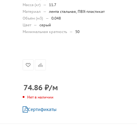
Масса (кг)
—
11.7
Материал
—
лента стальная, ПВХ-пластикат
Объём (м3)
—
0.048
Цвет
—
серый
Минимальная кратность
—
50
74.86
₽
/м
Нет в наличии
Сертификаты