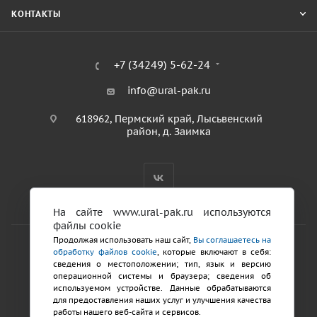
КОНТАКТЫ
+7 (34249) 5-62-24
info@ural-pak.ru
618962, Пермский край, Лысьвенский
район, д. Заимка
На сайте www.ural-pak.ru используются
файлы cookie
Продолжая использовать наш сайт,
Вы соглашаетесь на
обработку файлов cookie
, которые включают в себя:
2026 © ООО «ТД Урал ПАК»
сведения о местоположении; тип, язык и версию
Политика конфиденциальности
операционной системы и браузера; сведения об
используемом устройстве. Данные обрабатываются
для предоставления наших услуг и улучшения качества
Разработка сайтов
работы нашего веб-сайта и сервисов.