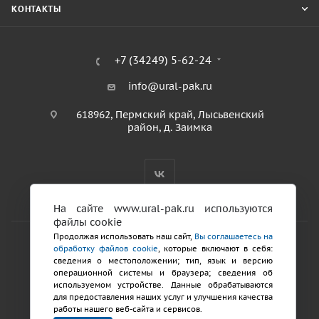
КОНТАКТЫ
+7 (34249) 5-62-24
info@ural-pak.ru
618962, Пермский край, Лысьвенский
район, д. Заимка
На сайте www.ural-pak.ru используются
файлы cookie
Продолжая использовать наш сайт,
Вы соглашаетесь на
обработку файлов cookie
, которые включают в себя:
2026 © ООО «ТД Урал ПАК»
сведения о местоположении; тип, язык и версию
Политика конфиденциальности
операционной системы и браузера; сведения об
используемом устройстве. Данные обрабатываются
для предоставления наших услуг и улучшения качества
Разработка сайтов
работы нашего веб-сайта и сервисов.