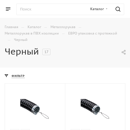
Каталог
—
—
—
Главная
Каталог
Металлорукав
—
Металлорукав в ПВХ изоляции
ЕВРО упаковка с протяжкой
—
Черный
Черный
17
ФИЛЬТР